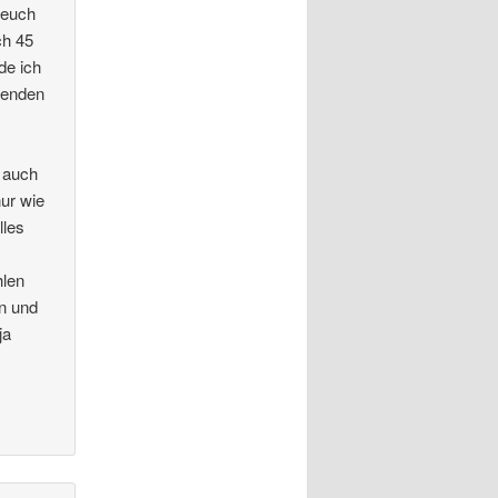
 euch
ch 45
de ich
igenden
r auch
nur wie
lles
hlen
en und
ja