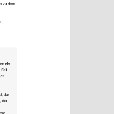
en zu dem
zum
ten die
 Fall
mer
d, der
, der
ese