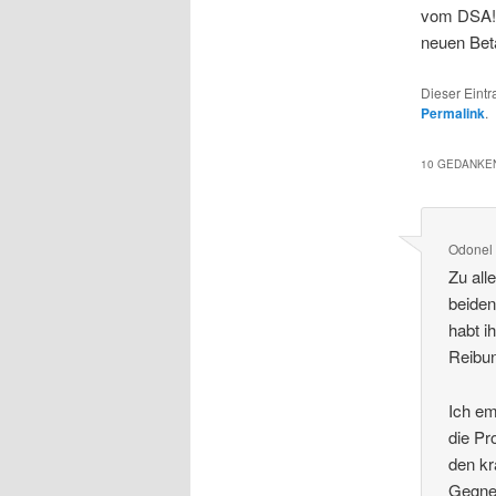
vom DSA! 
neuen Bet
Dieser Eintr
Permalink
.
10 GEDANKEN
Odonel
Zu all
beiden
habt i
Reibu
Ich em
die Pr
den kr
Gegne