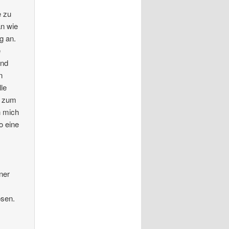
e zu
an wie
g an.
e
ind
n
le
t zum
h mich
o eine
ner
ösen.