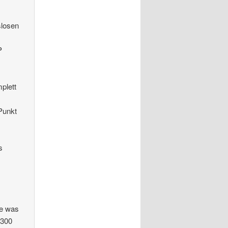
slosen
P
plett
 Punkt
s
le was
 300