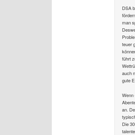
DSA bi
förder
man sp
Desweg
Proble
teuer 
können
führt 
Wettrü
auch n
gute E
Wenn 
Abente
an. De
typisc
Die 30
talent