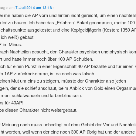
sagte am
7. Juli 2014 um 13:18
:
ei mir haben die AP vorn und hinten nicht gereicht, um einen nachteil
ter zu bauen. Ich habe das „Erfahren“ Paket genommen, meine 100
chaftspunkte ausgekostet und eine Kopfgeldjägerin (Kosten: 1350 A
 ich weiß) gebaut.
P im Minus.
ach Nachteilen gesucht, den Charakter psychisch und physisch kom
rt und hatte immer noch über 100 AP Schulden.
ch für einen Punkt in einer Eigenschaft 40 AP bezahle und für einen
rn 1AP zurückbekomme, ist da doch was falsch.
nen Mut um eins zu steigern, müsste der Charakter also jeden
geln, der sie schief anschaut, beim Anblick von Gold einen Orgasmu
en, schlafwandeln und farbenblind sein.
s für 40AP!
be diesen Charakter nicht weitergebaut.
 Meinung nach muss unbedingt auf dem Gebiet der Vor-und Nachtei
t werden, weil wenn der eine noch 300 AP übrig hat und der andere