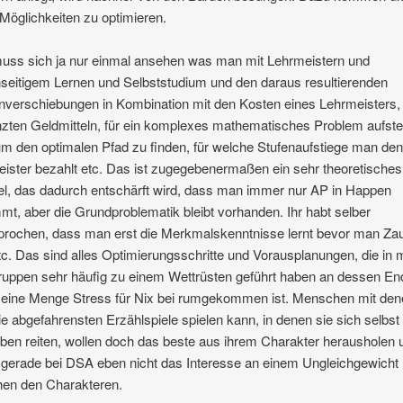
 Möglichkeiten zu optimieren.
ss sich ja nur einmal ansehen was man mit Lehrmeistern und
eitigem Lernen und Selbststudium und den daraus resultierenden
nverschiebungen in Kombination mit den Kosten eines Lehrmeisters,
zten Geldmitteln, für ein komplexes mathematisches Problem aufste
m den optimalen Pfad zu finden, für welche Stufenaufstiege man de
ister bezahlt etc. Das ist zugegebenermaßen ein sehr theoretisches
el, das dadurch entschärft wird, dass man immer nur AP in Happen
t, aber die Grundproblematik bleibt vorhanden. Ihr habt selber
rochen, dass man erst die Merkmalskenntnisse lernt bevor man Za
etc. Das sind alles Optimierungsschritte und Vorausplanungen, die in
ruppen sehr häufig zu einem Wettrüsten geführt haben an dessen En
 eine Menge Stress für Nix bei rumgekommen ist. Menschen mit de
e abgefahrensten Erzählspiele spielen kann, in denen sie sich selbst 
ben reiten, wollen doch das beste aus ihrem Charakter herausholen 
gerade bei DSA eben nicht das Interesse an einem Ungleichgewicht
hen den Charakteren.