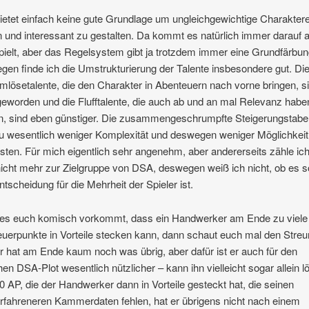
etet einfach keine gute Grundlage um ungleichgewichtige Charakter
n und interessant zu gestalten. Da kommt es natürlich immer darauf 
ielt, aber das Regelsystem gibt ja trotzdem immer eine Grundfärbun
en finde ich die Umstrukturierung der Talente insbesondere gut. Di
mlösetalente, die den Charakter in Abenteuern nach vorne bringen, s
geworden und die Flufftalente, die auch ab und an mal Relevanz habe
, sind eben günstiger. Die zusammengeschrumpfte Steigerungstabel
zu wesentlich weniger Komplexität und deswegen weniger Möglichkei
sten. Für mich eigentlich sehr angenehm, aber andererseits zähle ic
icht mehr zur Zielgruppe von DSA, deswegen weiß ich nicht, ob es s
ntscheidung für die Mehrheit der Spieler ist.
es euch komisch vorkommt, dass ein Handwerker am Ende zu viele
uerpunkte in Vorteile stecken kann, dann schaut euch mal den Streu
r hat am Ende kaum noch was übrig, aber dafür ist er auch für den
hen DSA-Plot wesentlich nützlicher – kann ihn vielleicht sogar allein l
0 AP, die der Handwerker dann in Vorteile gesteckt hat, die seinen
erfahreneren Kammerdaten fehlen, hat er übrigens nicht nach einem