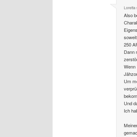
Loretta
Also b
Charak
Eigens
soweit
250 A
Dann n
zerstö
Wenn i
Jähzo
Um mei
verprü
bekomm
Und da
Ich ha
Meiner
gemach