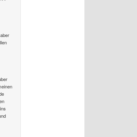
 aber
llen
n
uber
 meinen
de
nen
ins
und