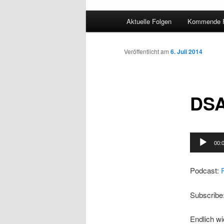
Hauptmenü
Aktuelle Folgen
Kommende F
Veröffentlicht am
6. Juli 2014
DSA
Audio-
00:
Player
Podcast:
Subscribe
Endlich w