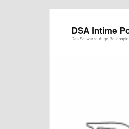
Zum
Inhalt
wechseln
DSA Intime P
Das Schwarze Auge Rollenspie