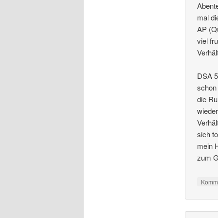
Abente
mal di
AP (Qu
viel f
Verhäl
DSA 5 
schon 
die Ru
wieder
Verhäl
sich t
mein H
zum Gl
Komme