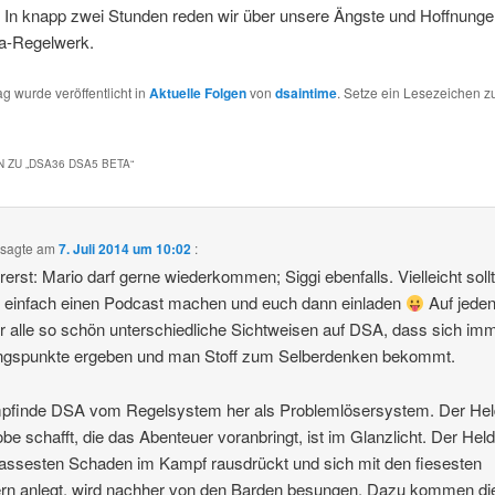
In knapp zwei Stunden reden wir über unsere Ängste und Hoffnung
a-Regelwerk.
ag wurde veröffentlicht in
Aktuelle Folgen
von
dsaintime
. Setze ein Lesezeichen 
 ZU „
DSA36 DSA5 BETA
“
sagte am
7. Juli 2014 um 10:02
:
ererst: Mario darf gerne wiederkommen; Siggi ebenfalls. Vielleicht soll
 einfach einen Podcast machen und euch dann einladen
Auf jeden
hr alle so schön unterschiedliche Sichtweisen auf DSA, dass sich im
ngspunkte ergeben und man Stoff zum Selberdenken bekommt.
pfinde DSA vom Regelsystem her als Problemlösersystem. Der Hel
obe schafft, die das Abenteuer voranbringt, ist im Glanzlicht. Der Held
assesten Schaden im Kampf rausdrückt und sich mit den fiesesten
rn anlegt, wird nachher von den Barden besungen. Dazu kommen di