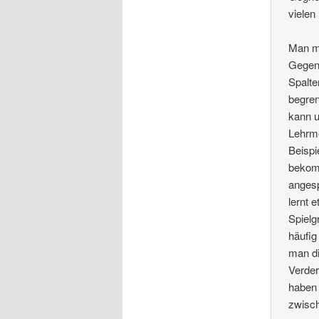
vielen
Man mu
Gegens
Spalte
begren
kann u
Lehrme
Beispi
bekomm
angesp
lernt 
Spielg
häufig
man di
Verder
haben 
zwisc