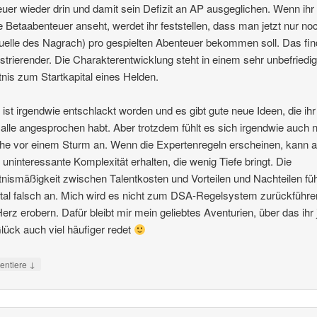
uer wieder drin und damit sein Defizit an AP ausgeglichen. Wenn ihr
e Betaabenteuer anseht, werdet ihr feststellen, dass man jetzt nur no
elle des Nagrach) pro gespielten Abenteuer bekommen soll. Das fin
rustrierender. Die Charakterentwicklung steht in einem sehr unbefried
tnis zum Startkapital eines Helden.
ist irgendwie entschlackt worden und es gibt gute neue Ideen, die ih
alle angesprochen habt. Aber trotzdem fühlt es sich irgendwie auch 
he vor einem Sturm an. Wenn die Expertenregeln erscheinen, kann a
 uninteressante Komplexität erhalten, die wenig Tiefe bringt. Die
tnismäßigkeit zwischen Talentkosten und Vorteilen und Nachteilen fü
otal falsch an. Mich wird es nicht zum DSA-Regelsystem zurückführ
erz erobern. Dafür bleibt mir mein geliebtes Aventurien, über das ihr 
ück auch viel häufiger redet
↓
ntiere