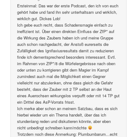
Ersteinmal: Das war der erste Podcast, den ich von euch
gehört habe und fand ihn sehr unterhaltsam und wirklich,
wirklich gut. Dickes Lob!
Ich gebe euch recht, dass Schadensmagie einfach zu
ineffizient ist. Über einen direkten Einfluss der ZfP* auf
die Wirkung des Zaubers haben ich und meine Gruppe
auch schon nachgedacht, der Anstoß eurerseits die
Zufälligkeit des Ignifaxiusresultats damit zu reduzieren
finde ich dementsprechend besonders interessant. Evtl.
im Rahmen von ZfP*/8 die Würfelergebnisse nach oben
oder unten zu korrigieren gibt dem Magier im Kampf
zumindest auch mal die Möglichkeit einen Gegner
vielleicht nur abzulenken, ohne dass gleich die Gefahr
besteht, dass der Zauber mit 2 TP selbst an der Haut
eines Auerochsen wirkungslos verpufft oder mit 14 TP gut
ein Drittel des AsP-Vorrats frisst.
Ich merke aber schon an meinem Satzbau, dass es sich
hierbei wieder um ein Thema handelt, über das ich
stundenlang reden und diskutieren könnte, aber eben
nicht unbedingt schreiben kann/möchte
Trotzdem noch diese Anmerkung: Plumbumbarum…echt