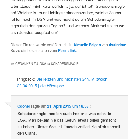
alten „Lass‘ mich kurz würfeln… ja, der ist tot“- Schadensmagie
an! Welcher ist euer Lieblingsschadenszauber, welche Zauber
fehlen noch in DSA und was macht so ein Schadenmagier
eigentlich den ganzen Tag so? Und welches Merkmal sollen wir
als nächstes besprechen?
Dieser Eintrag wurde veröffentlicht in
Aktuelle Folgen
von
dsaintime
.
Setze ein Lesezeichen zum
Permalink
.
16 GEDANKEN ZU „
DSA43 SCHADENSMAGIE
“
Pingback:
Die letzten und nächsten 24h, Mittwoch,
22.04.2015 | die Hörsuppe
Odonel
sagte am
21. April 2015 um 18:53
:
Schadensmagie fand ich auch immer etwas schal in
DSA. Man bekam nie das Gefühl etwas tolles gemacht
zu haben. Dieser öde 1:1 Tausch verliert ziemlich schnell
den Glanz.