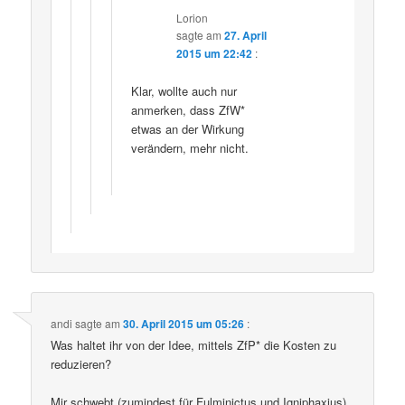
Lorion
sagte am
27. April
2015 um 22:42
:
Klar, wollte auch nur
anmerken, dass ZfW*
etwas an der Wirkung
verändern, mehr nicht.
andi
sagte am
30. April 2015 um 05:26
:
Was haltet ihr von der Idee, mittels ZfP* die Kosten zu
reduzieren?
Mir schwebt (zumindest für Fulminictus und Igniphaxius)