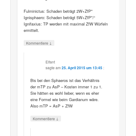
Fulminictus: Schaden beträgt 2W+ZfP*
Ignisphaero: Schaden beträgt 5W+ZfP*/“
Ignifaxius: TP werden mit maximal ZfW Würfeln
ermittelt.
↓
Kommentiere
Elfant
sagte am
25. April 2015 um 13:45
:
Bis bei den Sphaeros ist das Verhältnis
der mTP zu AsP – Kosten immer 1 zu 1.
Sie hätten es wohl lieber, wenn es eher
eine Formel wie beim Gardianum wäre.
Also mTP = AsP + ZfW
↓
Kommentiere