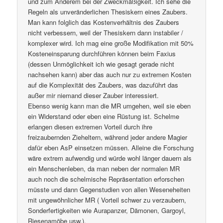
und zum Anderem bei der Zweckmäßigkeit. Ich sehe die
Regeln als unveränderlichen Thesiskern eines Zaubers.
Man kann folglich das Kostenverhältnis des Zaubers
nicht verbessern, weil der Thesiskern dann instabiler /
komplexer wird. Ich mag eine große Modifikation mit 50%
Kosteneinsparung durchführen können beim Faxius
(dessen Unmöglichkeit ich wie gesagt gerade nicht
nachsehen kann) aber das auch nur zu extremen Kosten
auf die Komplexität des Zaubers, was dazuführt das
außer mir niemand dieser Zauber interessiert.
Ebenso wenig kann man die MR umgehen, weil sie eben
ein Widerstand oder eben eine Rüstung ist. Schelme
erlangen diesen extremen Vorteil durch ihre
freizaubernden Zieheltern, während jeder andere Magier
dafür eben AsP einsetzen müssen. Alleine die Forschung
wäre extrem aufwendig und würde wohl länger dauern als
ein Menschenleben, da man neben der normalen MR
auch noch die schelmische Repräsentation erforschen
müsste und dann Gegenstudien von allen Weseneheiten
mit ungewöhnlicher MR ( Vorteil schwer zu verzaubern,
Sonderfertigkeiten wie Aurapanzer, Dämonen, Gargoyl,
Riesenamöbe usw.).