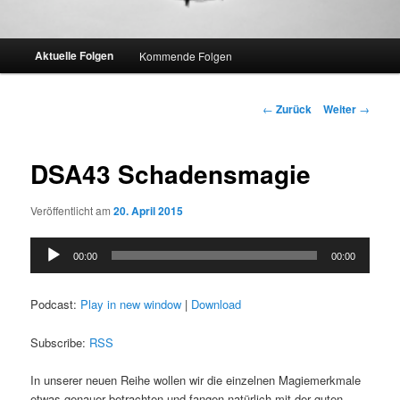
Hauptmenü
Aktuelle Folgen
Kommende Folgen
Beitrags-
←
Zurück
Weiter
→
Navigation
DSA43 Schadensmagie
Veröffentlicht am
20. April 2015
Audio-
00:00
00:00
Player
Podcast:
Play in new window
|
Download
Subscribe:
RSS
In unserer neuen Reihe wollen wir die einzelnen Magiemerkmale
etwas genauer betrachten und fangen natürlich mit der guten