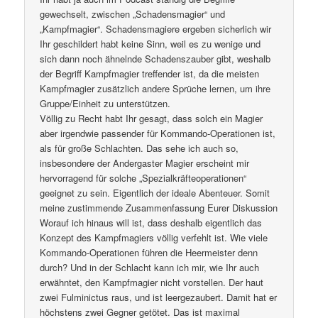
gewechselt, zwischen „Schadensmagier“ und
„Kampfmagier“. Schadensmagiere ergeben sicherlich wir
Ihr geschildert habt keine Sinn, weil es zu wenige und
sich dann noch ähnelnde Schadenszauber gibt, weshalb
der Begriff Kampfmagier treffender ist, da die meisten
Kampfmagier zusätzlich andere Sprüche lernen, um ihre
Gruppe/Einheit zu unterstützen.
Völlig zu Recht habt Ihr gesagt, dass solch ein Magier
aber irgendwie passender für Kommando-Operationen ist,
als für große Schlachten. Das sehe ich auch so,
insbesondere der Andergaster Magier erscheint mir
hervorragend für solche „Spezialkräfteoperationen“
geeignet zu sein. Eigentlich der ideale Abenteuer. Somit
meine zustimmende Zusammenfassung Eurer Diskussion
Worauf ich hinaus will ist, dass deshalb eigentlich das
Konzept des Kampfmagiers völlig verfehlt ist. Wie viele
Kommando-Operationen führen die Heermeister denn
durch? Und in der Schlacht kann ich mir, wie Ihr auch
erwähntet, den Kampfmagier nicht vorstellen. Der haut
zwei Fulminictus raus, und ist leergezaubert. Damit hat er
höchstens zwei Gegner getötet. Das ist maximal