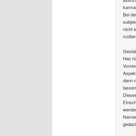
karma
Bei de
subjek
nicht 
mütter
Gestal
Hier h
Vorste
Aspekt
dann n
lassen
Dieses
Einsch
werden
Namen,
gedac