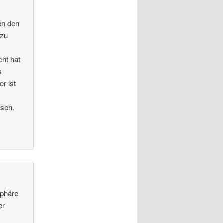
en den
 zu
cht hat
s
r ist
n
ssen.
Sphäre
er