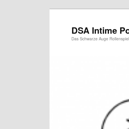
Zum
Inhalt
wechseln
DSA Intime P
Das Schwarze Auge Rollenspie