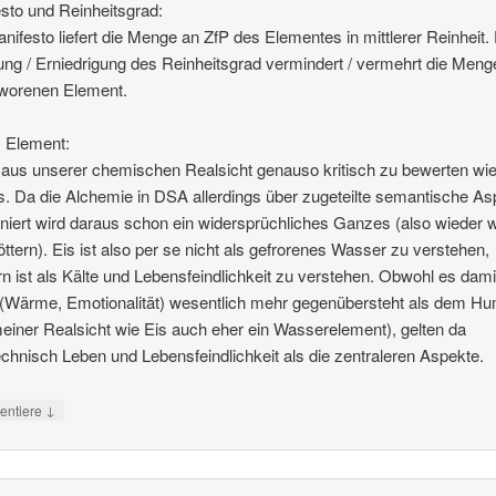
sto und Reinheitsgrad:
nifesto liefert die Menge an ZfP des Elementes in mittlerer Reinheit.
ng / Erniedrigung des Reinheitsgrad vermindert / vermehrt die Meng
worenen Element.
s Element:
t aus unserer chemischen Realsicht genauso kritisch zu bewerten wi
 Da die Alchemie in DSA allerdings über zugeteilte semantische As
oniert wird daraus schon ein widersprüchliches Ganzes (also wieder w
ttern). Eis ist also per se nicht als gefrorenes Wasser zu verstehen,
n ist als Kälte und Lebensfeindlichkeit zu verstehen. Obwohl es dam
(Wärme, Emotionalität) wesentlich mehr gegenübersteht als dem H
einer Realsicht wie Eis auch eher ein Wasserelement), gelten da
echnisch Leben und Lebensfeindlichkeit als die zentraleren Aspekte.
↓
ntiere