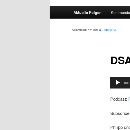
Hauptmenü
Aktuelle Folgen
Kommende 
Veröffentlicht am
4. Juli 2020
DSA
Audio-
00:
Player
Podcast:
Subscribe
Philipp un