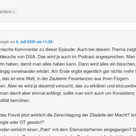
↓
ntiere
sagte am
6. Juli 2020 um 11:28
:
nische Kommentar zu dieser Episode: Auch bei diesem Thema zeigt
ldwuchs von DSA. Das wird ja auch im Podcast angesprochen. Man 
drin haben, damit man alles haben kann. Dann wird alles ein bisschen
ngig voneinander erklärt. Am Ende ergibt eigentlich gar nichts mehr 
, das ist eine Welt, in der Zauberer Feuerlanzen aus ihren Fingern
en. Aber es wird ja dauernd versucht, das zu erklären und einzuordn
an damit aber einmal anfängt, sollte man sich auch um Konsistenz
bilität bemühen.
das Frevel jetzt wirklich die Zerschlagung der Zitadelle der Macht? Is
ogie oder OT gesetzt?
andan wirklich einen „Pakt“ mit dem Elementarherren eingegangen? O