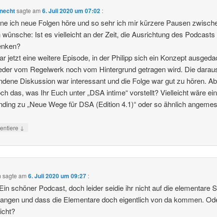
necht
sagte am
6. Juli 2020 um 07:02
:
ne ich neue Folgen höre und so sehr ich mir kürzere Pausen zwisch
 wünsche: Ist es vielleicht an der Zeit, die Ausrichtung des Podcasts
enken?
r jetzt eine weitere Episode, in der Philipp sich ein Konzept ausgeda
der vom Regelwerk noch vom Hintergrund getragen wird. Die darau
ndene Diskussion war interessant und die Folge war gut zu hören. Abe
ch das, was Ihr Euch unter „DSA intime“ vorstellt? Vielleicht wäre ei
ding zu „Neue Wege für DSA (Edition 4.1)“ oder so ähnlich angeme
↓
ntiere
m
sagte am
6. Juli 2020 um 09:27
:
 Ein schöner Podcast, doch leider seidie ihr nicht auf die elementare 
angen und dass die Elementare doch eigentlich von da kommen. Od
icht?