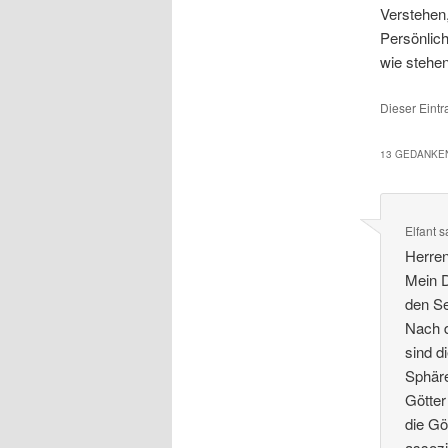
Verstehen,
Persönlic
wie stehe
Dieser Eintr
13 GEDANKEN
Elfant
s
Herren
Mein D
den S
Nach d
sind d
Sphäre
Götter
die Gö
assozi