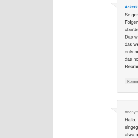
Ackerk
So ger
Folgen
überd
Das wa
das we
entsta
das no
Rebran
Komme
Anony
Hallo.
eingeg
etwa n