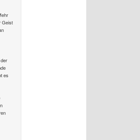
Mehr
r Geist
an
 der
nde
t es
e
en
ren