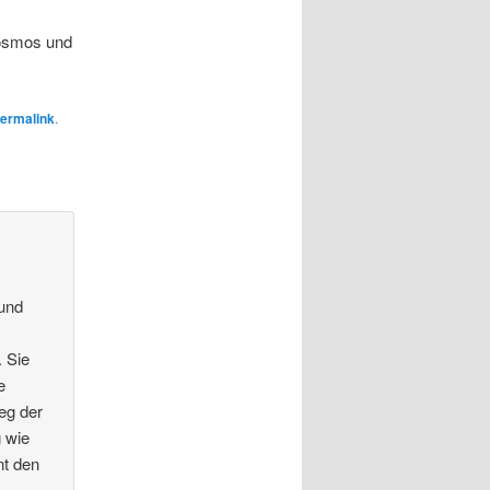
Kosmos und
ermalink
.
 und
 Sie
e
eg der
g wie
nt den