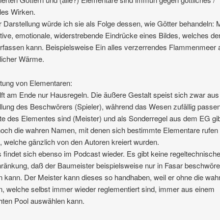
les Wirken.
r Darstellung würde ich sie als Folge dessen, wie Götter behandeln: 
tive, emotionale, widerstrebende Eindrücke eines Bildes, welches de
erfassen kann. Beispielsweise Ein alles verzerrendes Flammenmeer 
licher Wärme.
tung von Elementaren:
ilft am Ende nur Hausregeln. Die äußere Gestalt speist sich zwar aus
llung des Beschwörers (Spieler), während das Wesen zufällig passe
e des Elementes sind (Meister) und als Sonderregel aus dem EG gib
och die wahren Namen, mit denen sich bestimmte Elementare rufen
, welche gänzlich von den Autoren kreiert wurden.
 findet sich ebenso im Podcast wieder. Es gibt keine regeltechnisch
ränkung, daß der Baumeister beispielsweise nur in Fasar beschwör
 kann. Der Meister kann dieses so handhaben, weil er ohne die wah
 welche selbst immer wieder reglementiert sind, immer aus einem
hten Pool auswählen kann.