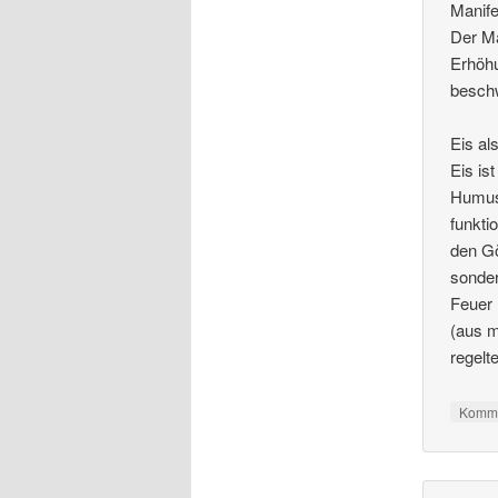
Manife
Der Ma
Erhöhu
besch
Eis al
Eis is
Humus.
funkti
den Gö
sonder
Feuer 
(aus m
regelt
Komme