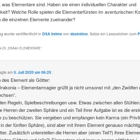
 was Elementare sind. Haben sie einen individuellen Charakter und
hkeit? Welche Rolle spielen die Elementarfürsten im aventurischen 
n die einzelnen Elemente zueinander?
ag wurde veröffentlicht in
DSA Intime
von
dsaintime
. Setze ein Lesezeichen zum
P
 ZU „
DSA80 ELEMENTARE
“
agte am
5. Juli 2020 um 06:25
:
 des Element als Götter:
rakonia – Elementarmagier grüßt ja nicht umsonst mit „den Zwölfen
echsen“.
en Regeln, Spielbeschreibungen usw. Etwas zwischen allen Stühlen.
ie Herren der zweiten Sphäre und ein Teil ihrer Aufgabe ist es die erst
 zu beschützen. Sie vergeben und empfangen kein Karma (ein Privil
 in der fünften Sphäre), sind aber mit ihrem Element genauso mächti
tter. Zusätzlich unterstellen die Herren aber (einen Teil?) ihres Eleme
ierten Göttern und (alle?) Elementare sind immun gegen göttliches /