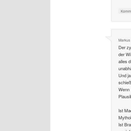
Komme
Markus
Der zy
der Wi
alles 
unabhä
Und ja
schieß
Wenn m
Plausi
Ist Ma
Mythol
Ist Br