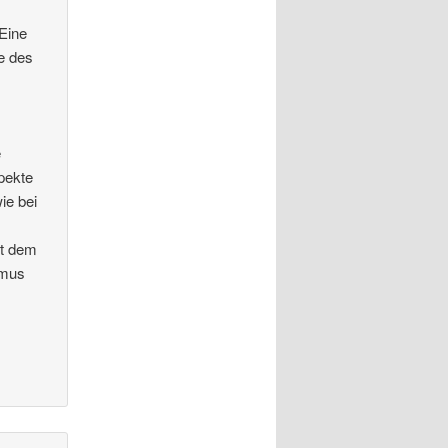
 Eine
e des
e
pekte
ie bei
it dem
umus