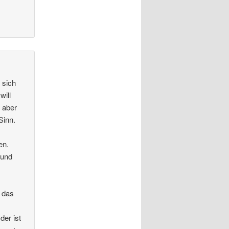
 sich
will
, aber
Sinn.
en.
 und
t das
der ist