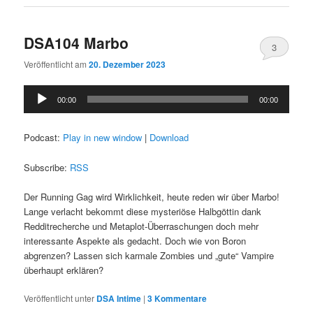
DSA104 Marbo
3
Veröffentlicht am
20. Dezember 2023
Audio-
00:00
00:00
Player
Podcast:
Play in new window
|
Download
Subscribe:
RSS
Der Running Gag wird Wirklichkeit, heute reden wir über Marbo!
Lange verlacht bekommt diese mysteriöse Halbgöttin dank
Redditrecherche und Metaplot-Überraschungen doch mehr
interessante Aspekte als gedacht. Doch wie von Boron
abgrenzen? Lassen sich karmale Zombies und „gute“ Vampire
überhaupt erklären?
Veröffentlicht unter
DSA Intime
|
3
Kommentare