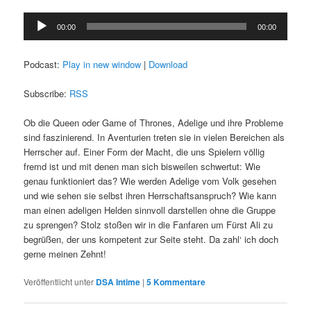
Audio-
00:00
00:00
Player
Podcast:
Play in new window
|
Download
Subscribe:
RSS
Ob die Queen oder Game of Thrones, Adelige und ihre Probleme
sind faszinierend. In Aventurien treten sie in vielen Bereichen als
Herrscher auf. Einer Form der Macht, die uns Spielern völlig
fremd ist und mit denen man sich bisweilen schwertut: Wie
genau funktioniert das? Wie werden Adelige vom Volk gesehen
und wie sehen sie selbst ihren Herrschaftsanspruch? Wie kann
man einen adeligen Helden sinnvoll darstellen ohne die Gruppe
zu sprengen? Stolz stoßen wir in die Fanfaren um Fürst Ali zu
begrüßen, der uns kompetent zur Seite steht. Da zahl‘ ich doch
gerne meinen Zehnt!
Veröffentlicht unter
DSA Intime
|
5
Kommentare