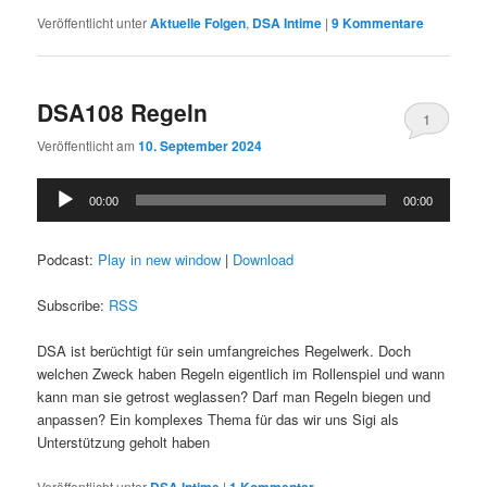
Veröffentlicht unter
Aktuelle Folgen
,
DSA Intime
|
9
Kommentare
DSA108 Regeln
1
Veröffentlicht am
10. September 2024
Audio-
00:00
00:00
Player
Podcast:
Play in new window
|
Download
Subscribe:
RSS
DSA ist berüchtigt für sein umfangreiches Regelwerk. Doch
welchen Zweck haben Regeln eigentlich im Rollenspiel und wann
kann man sie getrost weglassen? Darf man Regeln biegen und
anpassen? Ein komplexes Thema für das wir uns Sigi als
Unterstützung geholt haben
Veröffentlicht unter
DSA Intime
|
1
Kommentar