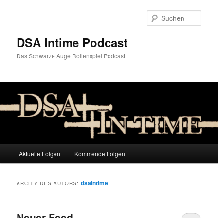
Zum
Zum
Inhalt
sekundären
Such
wechseln
Inhalt
wechseln
DSA Intime Podcast
Das Schwarze Auge Rollenspiel Podcast
Hauptmenü
Aktuelle Folgen
Kommende Folgen
dsaintime
ARCHIV DES AUTORS:
Neuer Feed