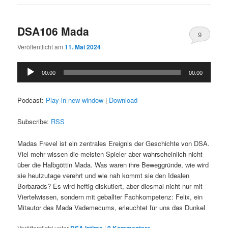
DSA106 Mada
9
Veröffentlicht am
11. Mai 2024
Audio-
00:00
00:00
Player
Podcast:
Play in new window
|
Download
Subscribe:
RSS
Madas Frevel ist ein zentrales Ereignis der Geschichte von DSA.
Viel mehr wissen die meisten Spieler aber wahrscheinlich nicht
über die Halbgöttin Mada. Was waren ihre Beweggründe, wie wird
sie heutzutage verehrt und wie nah kommt sie den Idealen
Borbarads? Es wird heftig diskutiert, aber diesmal nicht nur mit
Viertelwissen, sondern mit geballter Fachkompetenz: Felix, ein
Mitautor des Mada Vademecums, erleuchtet für uns das Dunkel
Veröffentlicht unter
DSA Intime
|
9
Kommentare