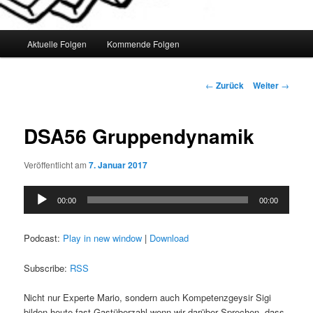
Hauptmenü
Aktuelle Folgen
Kommende Folgen
Beitrags-
←
Zurück
Weiter
→
Navigation
DSA56 Gruppendynamik
Veröffentlicht am
7. Januar 2017
Audio-
00:00
00:00
Player
Podcast:
Play in new window
|
Download
Subscribe:
RSS
Nicht nur Experte Mario, sondern auch Kompetenzgeysir Sigi
bilden heute fast Gastüberzahl wenn wir darüber Sprechen, dass