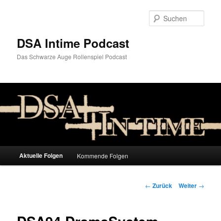
Zum
Inhalt
Such
wechseln
DSA Intime Podcast
Das Schwarze Auge Rollenspiel Podcast
Hauptmenü
Aktuelle Folgen
Kommende Folgen
Beitrags-
←
Zurück
Weiter
→
Navigation