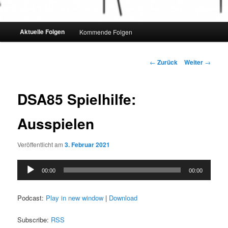
Hauptmenü
Aktuelle Folgen
Kommende Folgen
Beitrags-
←
Zurück
Weiter
→
Navigation
DSA85 Spielhilfe:
Ausspielen
Veröffentlicht am
3. Februar 2021
Audio-
00:00
00:00
Player
Podcast:
Play in new window
|
Download
Subscribe:
RSS