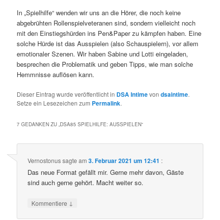
In „Spielhilfe“ wenden wir uns an die Hörer, die noch keine
abgebrühten Rollenspielveteranen sind, sondern vielleicht noch
mit den Einstiegshürden ins Pen&Paper zu kämpfen haben. Eine
solche Hürde ist das Ausspielen (also Schauspielern), vor allem
emotionaler Szenen. Wir haben Sabine und Lotti eingeladen,
besprechen die Problematik und geben Tipps, wie man solche
Hemmnisse auflösen kann.
Dieser Eintrag wurde veröffentlicht in
DSA Intime
von
dsaintime
.
Setze ein Lesezeichen zum
Permalink
.
7 GEDANKEN ZU „
DSA85 SPIELHILFE: AUSSPIELEN
“
Vernostonus
sagte am
3. Februar 2021 um 12:41
:
Das neue Format gefällt mir. Gerne mehr davon, Gäste
sind auch gerne gehört. Macht weiter so.
↓
Kommentiere